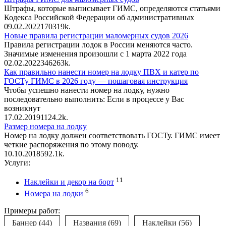
Штрафы, которые выписывает ГИМС, определяются статьями
Кодекса Российской Федерации об административных
09.02.2022
170
319k.
Новые правила регистрации маломерных судов 2026
Правила регистрации лодок в России меняются часто.
Значимые изменения произошли с 1 марта 2022 года
02.02.2022
346
263k.
Как правильно нанести номер на лодку ПВХ и катер по
ГОСТу ГИМС в 2026 году — пошаговая инструкция
Чтобы успешно нанести номер на лодку, нужно
последовательно выполнить: Если в процессе у Вас
возникнут
17.02.2019
11
24.2k.
Размер номера на лодку
Номер на лодку должен соответствовать ГОСТу. ГИМС имеет
четкие распоряжения по этому поводу.
10.10.2018
5
92.1k.
Услуги:
11
Наклейки и декор на борт
6
Номера на лодки
Примеры работ:
Баннер
(44)
Названия
(69)
Наклейки
(56)