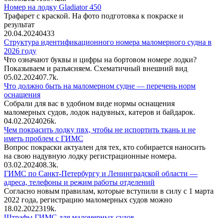
Номер на лодку Gladiator 450
Трафарет с краской. На фото подготовка к покраске и
результат
20.04.2024
0
433
Структура идентификационного номера маломерного судна в
2026 году
Что означают буквы и цифры на бортовом номере лодки?
Показываем и разъясняем. Схематичный внешний вид
05.02.2024
0
7.7k.
Что должно быть на маломерном судне — перечень норм
оснащения
Собрали для вас в удобном виде нормы оснащения
маломерных судов, лодок надувных, катеров и байдарок.
04.02.2024
0
26k.
Чем покрасить лодку пвх, чтобы не испортить ткань и не
иметь проблем с ГИМС
Вопрос покраски актуален для тех, кто собирается наносить
на свою надувную лодку регистрационные номера.
03.02.2024
0
8.3k.
ГИМС по Санкт-Петербургу и Ленинградской области —
адреса, телефоны и режим работы отделений
Согласно новым правилам, которые вступили в силу с 1 марта
2022 года, регистрацию маломерных судов можно
18.02.2022
3
19k.
Штрафы ГИМС для маломерных судов