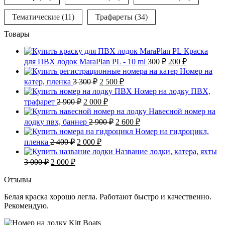
Тематические
(11)
Трафареты
(34)
Товары
Краска
Первоначальная
Текущая
для ПВХ лодок MaraPlan PL - 10 ml
300
₽
200
₽
цена
цена:
Номер на
составляла
200 ₽.
Первоначальная
Текущая
катер, пленка
3 300
₽
2 500
₽
300 ₽.
цена
цена:
Номер на лодку ПВХ,
составляла
2
Первоначальная
Текущая
трафарет
2 900
₽
2 000
₽
3
500 ₽.
цена
цена:
Навесной номер на
300 ₽.
составляла
2
Первоначальная
Текущая
лодку пвх, баннер
2 900
₽
2 600
₽
2
000 ₽.
цена
цена:
Номер на гидроцикл,
900 ₽.
составляла
2
Первоначальная
Текущая
пленка
2 400
₽
2 000
₽
2
600 ₽.
цена
цена:
Название лодки, катера, яхты
900 ₽.
составляла
2
Первоначальная
Текущая
3 000
₽
2 000
₽
2
000 ₽.
цена
цена:
400 ₽.
составляла
2
Отзывы
3
000 ₽.
Белая краска хорошо легла. Работают быстро и качественно.
000 ₽.
Рекомендую.