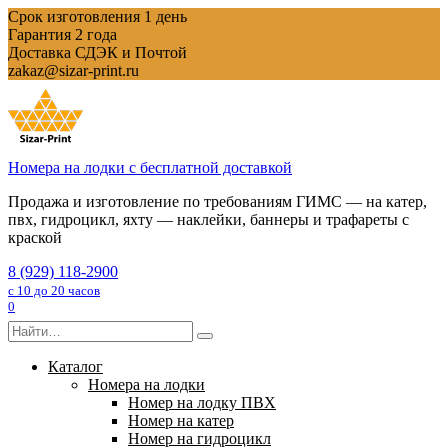
Перейти
Срок изготовления 1 день
к
Гарантия 2 года
содержанию
Доставка СДЭК и Почтой
zakaz@sizar-print.ru
Номера на лодки с бесплатной доставкой
Продажа и изготовление по требованиям ГИМС — на катер,
пвх, гидроцикл, яхту — наклейки, баннеры и трафареты с
краской
8 (929) 118-2900
с 10 до 20 часов
0
Search
for:
Каталог
Номера на лодки
Номер на лодку ПВХ
Номер на катер
Номер на гидроцикл