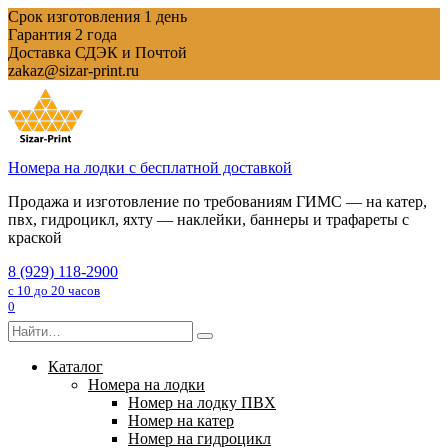
Перейти
Срок изготовления 1 день
к
Гарантия 2 года
содержанию
Доставка СДЭК и Почтой
zakaz@sizar-print.ru
Номера на лодки с бесплатной доставкой
Продажа и изготовление по требованиям ГИМС — на катер,
пвх, гидроцикл, яхту — наклейки, баннеры и трафареты с
краской
8 (929) 118-2900
с 10 до 20 часов
0
Search
for:
Каталог
Номера на лодки
Номер на лодку ПВХ
Номер на катер
Номер на гидроцикл