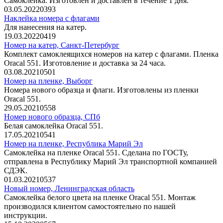
Самоклейка. Изготовлен и доставлен в течение 1 дня.
03.05.2022
0
393
Наклейка номера с флагами
Для нанесения на катер.
19.03.2022
0
419
Номер на катер, Санкт-Петербург
Комплект самоклеящихся номеров на катер с флагами. Пленка
Oracal 551. Изготовление и доставка за 24 часа.
03.08.2021
0
501
Номер на пленке, Выборг
Номера нового образца и флаги. Изготовлены из пленки
Oracal 551.
29.05.2021
0
558
Номер нового образца, СПб
Белая самоклейка Oracal 551.
17.05.2021
0
541
Номер на пленке, Республика Марий Эл
Самоклейка на пленке Oracal 551. Сделана по ГОСТу,
отправлена в Республику Марий Эл транспортной компанией
СДЭК.
01.03.2021
0
537
Новый номер, Ленинградская область
Самоклейка белого цвета на пленке Oracal 551. Монтаж
производился клиентом самостоятельно по нашей
инструкции.