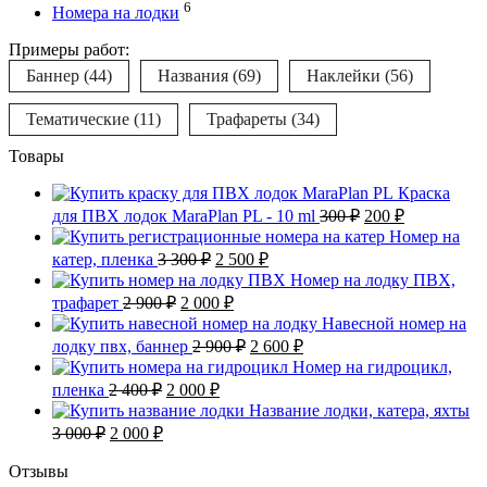
6
Номера на лодки
Примеры работ:
Баннер
(44)
Названия
(69)
Наклейки
(56)
Тематические
(11)
Трафареты
(34)
Товары
Краска
Первоначальная
Текущая
для ПВХ лодок MaraPlan PL - 10 ml
300
₽
200
₽
цена
цена:
Номер на
составляла
200 ₽.
Первоначальная
Текущая
катер, пленка
3 300
₽
2 500
₽
300 ₽.
цена
цена:
Номер на лодку ПВХ,
составляла
2
Первоначальная
Текущая
трафарет
2 900
₽
2 000
₽
3
500 ₽.
цена
цена:
Навесной номер на
300 ₽.
составляла
2
Первоначальная
Текущая
лодку пвх, баннер
2 900
₽
2 600
₽
2
000 ₽.
цена
цена:
Номер на гидроцикл,
900 ₽.
составляла
2
Первоначальная
Текущая
пленка
2 400
₽
2 000
₽
2
600 ₽.
цена
цена:
Название лодки, катера, яхты
900 ₽.
составляла
2
Первоначальная
Текущая
3 000
₽
2 000
₽
2
000 ₽.
цена
цена:
400 ₽.
составляла
2
Отзывы