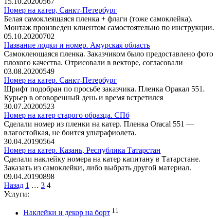
15.10.2020
0
567
Номер на катер, Санкт-Петербург
Белая самоклеящаяся пленка + флаги (тоже самоклейка).
Монтаж произведен клиентом самостоятельно по инструкции.
05.10.2020
0
702
Название лодки и номер. Амурская область
Самоклеющаяся пленка. Заказчиком было предоставлено фото
плохого качества. Отрисовали в векторе, согласовали
03.08.2020
0
549
Номер на катер. Санкт-Петербург
Шрифт подобран по просьбе заказчика. Пленка Оракал 551.
Курьер в оговоренный день и время встретился
30.07.2020
0
523
Номер на катер старого образца. СПб
Сделали номер из пленки на катер. Пленка Oracal 551 —
влагостойкая, не боится ультрафиолета.
30.04.2019
0
564
Номер на катер. Казань, Республика Татарстан
Сделали наклейку номера на катер капитану в Татарстане.
Заказать из самоклейки, либо выбрать другой материал.
09.04.2019
0
898
Пагинация
Назад
1
…
3
4
записей
Услуги:
11
Наклейки и декор на борт