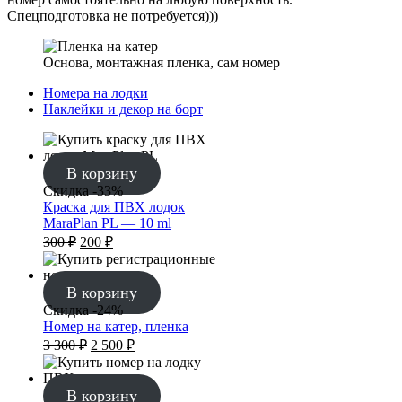
Спецподготовка не потребуется)))
Основа, монтажная пленка, сам номер
Номера на лодки
Наклейки и декор на борт
В корзину
Скидка -33%
Краска для ПВХ лодок
MaraPlan PL — 10 ml
Первоначальная
Текущая
300
₽
200
₽
цена
цена:
составляла
200 ₽.
300 ₽.
В корзину
Скидка -24%
Номер на катер, пленка
Первоначальная
Текущая
3 300
₽
2 500
₽
цена
цена:
составляла
2
3
500 ₽.
В корзину