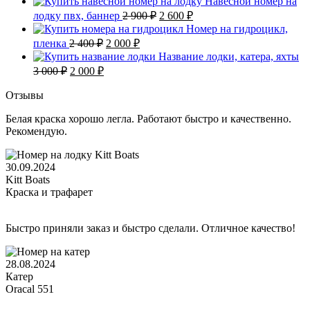
Навесной номер на
300 ₽.
составляла
2
Первоначальная
Текущая
лодку пвх, баннер
2 900
₽
2 600
₽
2
000 ₽.
цена
цена:
Номер на гидроцикл,
900 ₽.
составляла
2
Первоначальная
Текущая
пленка
2 400
₽
2 000
₽
2
600 ₽.
цена
цена:
Название лодки, катера, яхты
900 ₽.
составляла
2
Первоначальная
Текущая
3 000
₽
2 000
₽
2
000 ₽.
цена
цена:
400 ₽.
составляла
2
Отзывы
3
000 ₽.
Белая краска хорошо легла. Работают быстро и качественно.
000 ₽.
Рекомендую.
30.09.2024
Kitt Boats
Краска и трафарет
Быстро приняли заказ и быстро сделали. Отличное качество!
28.08.2024
Катер
Oracal 551