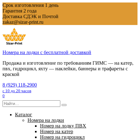
Перейти
Срок изготовления 1 день
к
Гарантия 2 года
содержанию
Доставка СДЭК и Почтой
zakaz@sizar-print.ru
Номера на лодки с бесплатной доставкой
Продажа и изготовление по требованиям ГИМС — на катер,
пвх, гидроцикл, яхту — наклейки, баннеры и трафареты с
краской
8 (929) 118-2900
с 10 до 20 часов
0
Search
for:
Каталог
Номера на лодки
Номер на лодку ПВХ
Номер на катер
Номер на гидроцикл