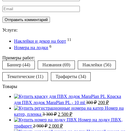
*
Email
*
Услуги:
11
Наклейки и декор на борт
6
Номера на лодки
Примеры работ:
Баннер
(44)
Названия
(69)
Наклейки
(56)
Тематические
(11)
Трафареты
(34)
Товары
Краска
Первоначальная
Текущая
для ПВХ лодок MaraPlan PL - 10 ml
300
₽
200
₽
цена
цена:
Номер на
составляла
200 ₽.
Первоначальная
Текущая
катер, пленка
3 300
₽
2 500
₽
300 ₽.
цена
цена:
Номер на лодку ПВХ,
составляла
2
Первоначальная
Текущая
трафарет
2 900
₽
2 000
₽
3
500 ₽.
цена
цена: