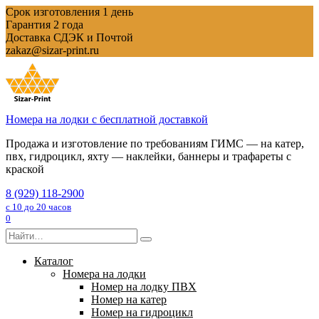
Перейти
Срок изготовления 1 день
к
Гарантия 2 года
содержанию
Доставка СДЭК и Почтой
zakaz@sizar-print.ru
Номера на лодки с бесплатной доставкой
Продажа и изготовление по требованиям ГИМС — на катер,
пвх, гидроцикл, яхту — наклейки, баннеры и трафареты с
краской
8 (929) 118-2900
с 10 до 20 часов
0
Search
for:
Каталог
Номера на лодки
Номер на лодку ПВХ
Номер на катер
Номер на гидроцикл