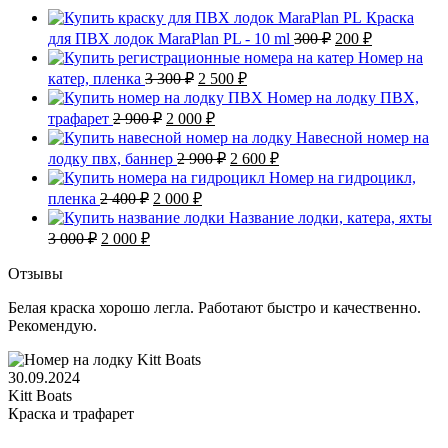
Краска
Первоначальная
Текущая
для ПВХ лодок MaraPlan PL - 10 ml
300
₽
200
₽
цена
цена:
Номер на
составляла
200 ₽.
Первоначальная
Текущая
катер, пленка
3 300
₽
2 500
₽
300 ₽.
цена
цена:
Номер на лодку ПВХ,
составляла
2
Первоначальная
Текущая
трафарет
2 900
₽
2 000
₽
3
500 ₽.
цена
цена:
Навесной номер на
300 ₽.
составляла
2
Первоначальная
Текущая
лодку пвх, баннер
2 900
₽
2 600
₽
2
000 ₽.
цена
цена:
Номер на гидроцикл,
900 ₽.
составляла
2
Первоначальная
Текущая
пленка
2 400
₽
2 000
₽
2
600 ₽.
цена
цена:
Название лодки, катера, яхты
900 ₽.
составляла
2
Первоначальная
Текущая
3 000
₽
2 000
₽
2
000 ₽.
цена
цена:
400 ₽.
составляла
2
Отзывы
3
000 ₽.
Белая краска хорошо легла. Работают быстро и качественно.
000 ₽.
Рекомендую.
30.09.2024
Kitt Boats
Краска и трафарет