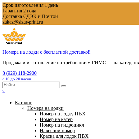
Перейти
Срок изготовления 1 день
к
Гарантия 2 года
содержанию
Доставка СДЭК и Почтой
zakaz@sizar-print.ru
Номера на лодки с бесплатной доставкой
Продажа и изготовление по требованиям ГИМС — на катер, пвх
8 (929) 118-2900
с 10 до 20 часов
Search
for:
0
Каталог
Номера на лодки
Номер на лодку ПВХ
Номер на катер
Номер на гидроцикл
Навесной номер
Краска для лодок ПВХ