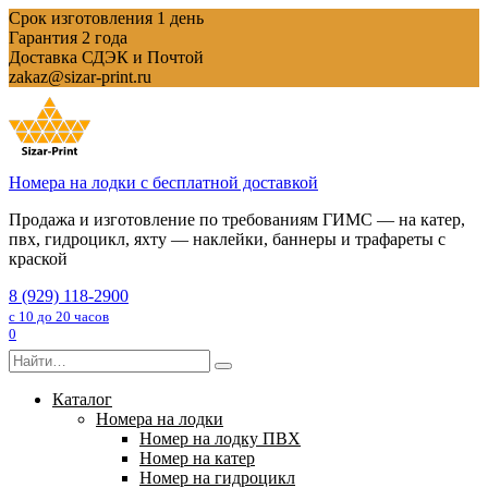
Перейти
Срок изготовления 1 день
к
Гарантия 2 года
содержанию
Доставка СДЭК и Почтой
zakaz@sizar-print.ru
Номера на лодки с бесплатной доставкой
Продажа и изготовление по требованиям ГИМС — на катер,
пвх, гидроцикл, яхту — наклейки, баннеры и трафареты с
краской
8 (929) 118-2900
с 10 до 20 часов
0
Search
for:
Каталог
Номера на лодки
Номер на лодку ПВХ
Номер на катер
Номер на гидроцикл