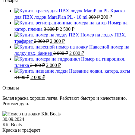
Товары
Краска
Первоначальная
Текущая
для ПВХ лодок MaraPlan PL - 10 ml
300
₽
200
₽
цена
цена:
Номер на
составляла
200 ₽.
Первоначальная
Текущая
катер, пленка
3 300
₽
2 500
₽
300 ₽.
цена
цена:
Номер на лодку ПВХ,
составляла
2
Первоначальная
Текущая
трафарет
2 900
₽
2 000
₽
3
500 ₽.
цена
цена:
Навесной номер на
300 ₽.
составляла
2
Первоначальная
Текущая
лодку пвх, баннер
2 900
₽
2 600
₽
2
000 ₽.
цена
цена:
Номер на гидроцикл,
900 ₽.
составляла
2
Первоначальная
Текущая
пленка
2 400
₽
2 000
₽
2
600 ₽.
цена
цена:
Название лодки, катера, яхты
900 ₽.
составляла
2
Первоначальная
Текущая
3 000
₽
2 000
₽
2
000 ₽.
цена
цена:
400 ₽.
составляла
2
Отзывы
3
000 ₽.
Белая краска хорошо легла. Работают быстро и качественно.
000 ₽.
Рекомендую.
30.09.2024
Kitt Boats
Краска и трафарет