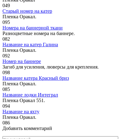
0
49
Старый номер на катер
Пленка Оракал.
0
95
Номера на баннерной ткани
Разноцветные номера на баннере.
0
82
Название на катер Галина
Пленка Оракал.
0
92
Номер на баннере
Загиб для усиления, люверсы для крепления.
0
98
Название катера Красный бриз
Пленка Оракал.
0
85
Название лодки Интеграл
Пленка Оракал 551.
0
94
Название на яхту
Пленка Оракал.
0
86
Добавить комментарий
Комментарий