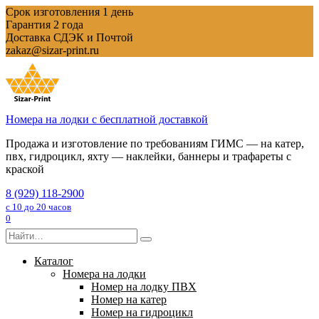
Перейти
Срок изготовления 1 день
к
Гарантия 2 года
содержанию
Доставка СДЭК и Почтой
zakaz@sizar-print.ru
Номера на лодки с бесплатной доставкой
Продажа и изготовление по требованиям ГИМС — на катер,
пвх, гидроцикл, яхту — наклейки, баннеры и трафареты с
краской
8 (929) 118-2900
с 10 до 20 часов
0
Search
for:
Каталог
Номера на лодки
Номер на лодку ПВХ
Номер на катер
Номер на гидроцикл