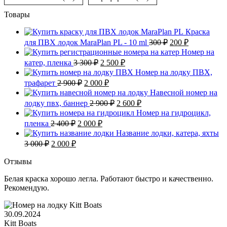
Товары
Краска
Первоначальная
Текущая
для ПВХ лодок MaraPlan PL - 10 ml
300
₽
200
₽
цена
цена:
Номер на
составляла
200 ₽.
Первоначальная
Текущая
катер, пленка
3 300
₽
2 500
₽
300 ₽.
цена
цена:
Номер на лодку ПВХ,
составляла
2
Первоначальная
Текущая
трафарет
2 900
₽
2 000
₽
3
500 ₽.
цена
цена:
Навесной номер на
300 ₽.
составляла
2
Первоначальная
Текущая
лодку пвх, баннер
2 900
₽
2 600
₽
2
000 ₽.
цена
цена:
Номер на гидроцикл,
900 ₽.
составляла
2
Первоначальная
Текущая
пленка
2 400
₽
2 000
₽
2
600 ₽.
цена
цена:
Название лодки, катера, яхты
900 ₽.
составляла
2
Первоначальная
Текущая
3 000
₽
2 000
₽
2
000 ₽.
цена
цена:
400 ₽.
составляла
2
Отзывы
3
000 ₽.
Белая краска хорошо легла. Работают быстро и качественно.
000 ₽.
Рекомендую.
30.09.2024
Kitt Boats