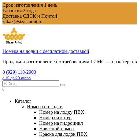
Перейти
Срок изготовления 1 день
к
Гарантия 2 года
содержанию
Доставка СДЭК и Почтой
zakaz@sizar-print.ru
Номера на лодки с бесплатной доставкой
Продажа и изготовление по требованиям ГИМС — на катер, пвх
8 (929) 118-2900
с 10 до 20 часов
Search
for:
0
Каталог
Номера на лодки
Номер на лодку ПВХ
Номер на катер
Номер на гидроцикл
Навесной номер
Краска для лодок ПВХ