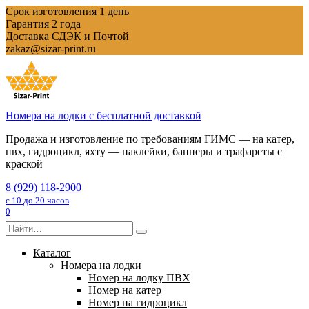
Перейти
Срок изготовления 1 день
к
Гарантия 2 года
содержанию
Доставка СДЭК и Почтой
zakaz@sizar-print.ru
Номера на лодки с бесплатной доставкой
Продажа и изготовление по требованиям ГИМС — на катер,
пвх, гидроцикл, яхту — наклейки, баннеры и трафареты с
краской
8 (929) 118-2900
с 10 до 20 часов
0
Search
for:
Каталог
Номера на лодки
Номер на лодку ПВХ
Номер на катер
Номер на гидроцикл