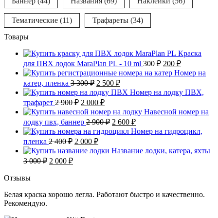
Баннер
(44)
Названия
(69)
Наклейки
(56)
Тематические
(11)
Трафареты
(34)
Товары
Краска
Первоначальная
Текущая
для ПВХ лодок MaraPlan PL - 10 ml
300
₽
200
₽
цена
цена:
Номер на
составляла
200 ₽.
Первоначальная
Текущая
катер, пленка
3 300
₽
2 500
₽
300 ₽.
цена
цена:
Номер на лодку ПВХ,
составляла
2
Первоначальная
Текущая
трафарет
2 900
₽
2 000
₽
3
500 ₽.
цена
цена:
Навесной номер на
300 ₽.
составляла
2
Первоначальная
Текущая
лодку пвх, баннер
2 900
₽
2 600
₽
2
000 ₽.
цена
цена:
Номер на гидроцикл,
900 ₽.
составляла
2
Первоначальная
Текущая
пленка
2 400
₽
2 000
₽
2
600 ₽.
цена
цена:
Название лодки, катера, яхты
900 ₽.
составляла
2
Первоначальная
Текущая
3 000
₽
2 000
₽
2
000 ₽.
цена
цена:
400 ₽.
составляла
2
Отзывы
3
000 ₽.
Белая краска хорошо легла. Работают быстро и качественно.
000 ₽.
Рекомендую.