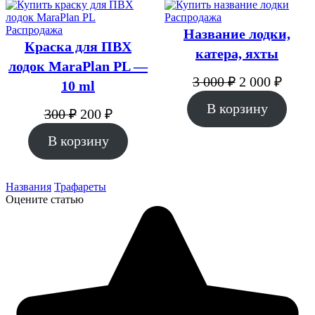
Продаваемый
Распродажа
Продаваемый
товар
Распродажа
Название лодки,
товар
Краска для ПВХ
катера, яхты
лодок MaraPlan PL —
Первоначаль
Теку
3 000
₽
2 000
₽
10 ml
цена
цена:
В корзину
составляла
2
Первоначальная
Текущая
300
₽
200
₽
3
цена
цена:
000 ₽
В корзину
составляла
000 ₽.
200 ₽.
300 ₽.
Названия
Трафареты
Оцените статью