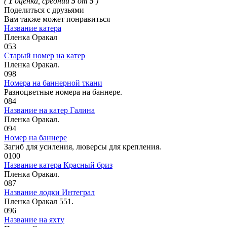
(
1
оценка, средний
5
от
5
)
Поделиться с друзьями
Вам также может понравиться
Название катера
Пленка Оракал
0
53
Старый номер на катер
Пленка Оракал.
0
98
Номера на баннерной ткани
Разноцветные номера на баннере.
0
84
Название на катер Галина
Пленка Оракал.
0
94
Номер на баннере
Загиб для усиления, люверсы для крепления.
0
100
Название катера Красный бриз
Пленка Оракал.
0
87
Название лодки Интеграл
Пленка Оракал 551.
0
96
Название на яхту