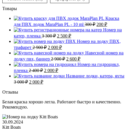
Товары
Краска
Первоначальная
Текущая
для ПВХ лодок MaraPlan PL - 10 ml
300
₽
200
₽
цена
цена:
Номер на
составляла
200 ₽.
Первоначальная
Текущая
катер, пленка
3 300
₽
2 500
₽
300 ₽.
цена
цена:
Номер на лодку ПВХ,
составляла
2
Первоначальная
Текущая
трафарет
2 900
₽
2 000
₽
3
500 ₽.
цена
цена:
Навесной номер на
300 ₽.
составляла
2
Первоначальная
Текущая
лодку пвх, баннер
2 900
₽
2 600
₽
2
000 ₽.
цена
цена:
Номер на гидроцикл,
900 ₽.
составляла
2
Первоначальная
Текущая
пленка
2 400
₽
2 000
₽
2
600 ₽.
цена
цена:
Название лодки, катера, яхты
900 ₽.
составляла
2
Первоначальная
Текущая
3 000
₽
2 000
₽
2
000 ₽.
цена
цена:
400 ₽.
составляла
2
Отзывы
3
000 ₽.
Белая краска хорошо легла. Работают быстро и качественно.
000 ₽.
Рекомендую.
30.09.2024
Kitt Boats