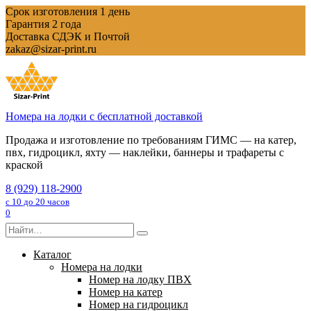
Перейти
Срок изготовления 1 день
к
Гарантия 2 года
содержанию
Доставка СДЭК и Почтой
zakaz@sizar-print.ru
Номера на лодки с бесплатной доставкой
Продажа и изготовление по требованиям ГИМС — на катер,
пвх, гидроцикл, яхту — наклейки, баннеры и трафареты с
краской
8 (929) 118-2900
с 10 до 20 часов
0
Search
for:
Каталог
Номера на лодки
Номер на лодку ПВХ
Номер на катер
Номер на гидроцикл