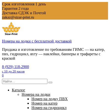
Перейти
Срок изготовления 1 день
к
Гарантия 2 года
содержанию
Доставка СДЭК и Почтой
zakaz@sizar-print.ru
Номера на лодки с бесплатной доставкой
Продажа и изготовление по требованиям ГИМС — на катер,
пвх, гидроцикл, яхту — наклейки, баннеры и трафареты с
краской
8 (929) 118-2900
с 10 до 20 часов
0
Search
for:
Каталог
Номера на лодки
Номер на лодку ПВХ
Номер на катер
Номер на гидроцикл