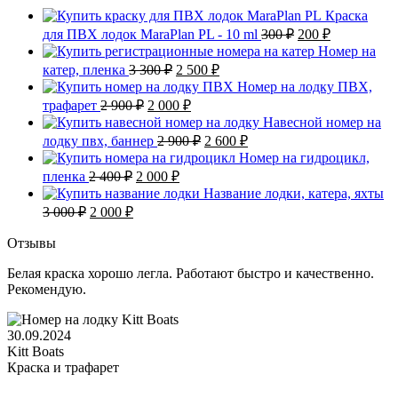
Краска
Первоначальная
Текущая
для ПВХ лодок MaraPlan PL - 10 ml
300
₽
200
₽
цена
цена:
Номер на
составляла
200 ₽.
Первоначальная
Текущая
катер, пленка
3 300
₽
2 500
₽
300 ₽.
цена
цена:
Номер на лодку ПВХ,
составляла
2
Первоначальная
Текущая
трафарет
2 900
₽
2 000
₽
3
500 ₽.
цена
цена:
Навесной номер на
300 ₽.
составляла
2
Первоначальная
Текущая
лодку пвх, баннер
2 900
₽
2 600
₽
2
000 ₽.
цена
цена:
Номер на гидроцикл,
900 ₽.
составляла
2
Первоначальная
Текущая
пленка
2 400
₽
2 000
₽
2
600 ₽.
цена
цена:
Название лодки, катера, яхты
900 ₽.
составляла
2
Первоначальная
Текущая
3 000
₽
2 000
₽
2
000 ₽.
цена
цена:
400 ₽.
составляла
2
Отзывы
3
000 ₽.
Белая краска хорошо легла. Работают быстро и качественно.
000 ₽.
Рекомендую.
30.09.2024
Kitt Boats
Краска и трафарет